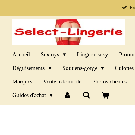
Passer
Ex
au
contenu
principal
Accueil
Sextoys
Lingerie sexy
Promo
Déguisements
Soutiens-gorge
Culotte
Marques
Vente à domicile
Photos clientes
Guides d'achat