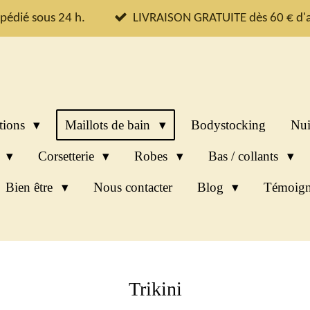
pédié sous 24 h.
LIVRAISON GRATUITE dès 60 € d'a
tions
Maillots de bain
Bodystocking
Nui
s
Corsetterie
Robes
Bas / collants
Bien être
Nous contacter
Blog
Témoign
Trikini