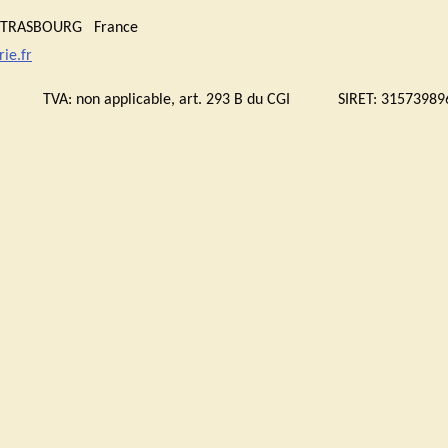
0 STRASBOURG France
ie.fr
bourg TVA:
non applicable, art. 293 B du CGI
SIRET: 315739896