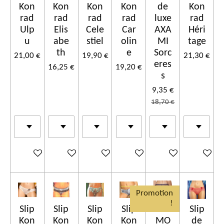
Kon
Kon
Kon
Kon
de
Kon
rad
rad
rad
rad
luxe
rad
Ulp
Elis
Cele
Car
AXA
Héri
u
abe
stiel
olin
MI
tage
th
e
Sorc
21,00 €
19,90 €
21,30 €
eres
16,25 €
19,20 €
s
9,35 €
18,70 €
Ajouter au panier
Ajouter au panier
Ajouter au panier
Ajouter au panier
Ajouter au panier
Ajouter a
Promotion
!
Slip
Slip
Slip
Slip
PRO
Slip
Kon
Kon
Kon
Kon
MO
de