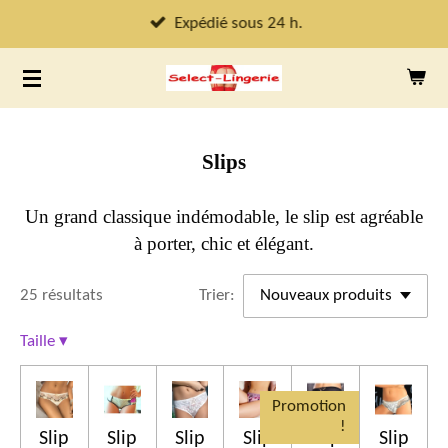
Passer
Expédié sous 24 h.
au
contenu
principal
Slips
Un grand classique indémodable, le slip est agréable
à porter, chic et élégant.
25 résultats
Trier:
Taille
▾
Promotion
!
Slip
Slip
Slip
Slip
Slip
Slip