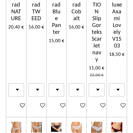
rad
rad
rad
rad
TIO
luxe
NAT
TW
Blu
Cob
N
Axa
URE
EED
e
alt
Slip
mi
Pan
Gor
Lov
20,40 €
16,00 €
16,00 €
ter
teks
ely
Scar
V15
15,00 €
let
03
nav
18,50 €
y
11,00 €
22,00 €
Ajouter au panier
Ajouter au panier
Ajouter au panier
Ajouter au panier
Ajouter au panier
Ajouter a