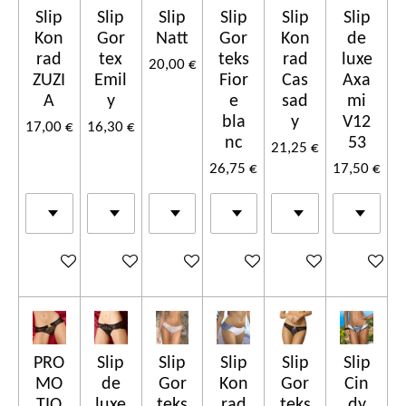
Slip
Slip
Slip
Slip
Slip
Slip
Kon
Gor
Natt
Gor
Kon
de
rad
tex
teks
rad
luxe
20,00 €
ZUZI
Emil
Fior
Cas
Axa
A
y
e
sad
mi
bla
y
V12
17,00 €
16,30 €
nc
53
21,25 €
26,75 €
17,50 €
Ajouter au panier
Ajouter au panier
Ajouter au panier
Ajouter au panier
Ajouter au panier
Ajouter a
PRO
Slip
Slip
Slip
Slip
Slip
MO
de
Gor
Kon
Gor
Cin
TIO
luxe
teks
rad
teks
dy