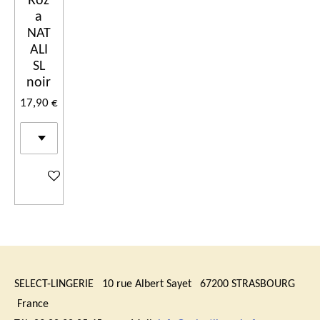
Roz
a
NAT
ALI
SL
noir
17,90 €
Ajouter au panier
SELECT-LINGERIE 10 rue Albert Sayet 67200 STRASBOURG
France