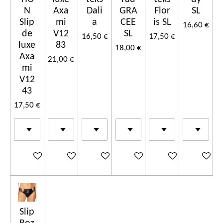
N
Axa
Dali
GRA
Flor
SL
Slip
mi
a
CEE
is SL
16,60 €
de
V12
SL
16,50 €
17,50 €
luxe
83
18,00 €
Axa
21,00 €
mi
V12
43
17,50 €
Ajouter au panier
Ajouter au panier
Ajouter au panier
Ajouter au panier
Ajouter au panier
Ajouter a
Slip