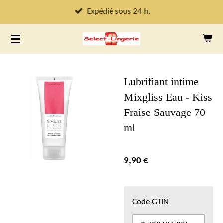
Passer
Expédié sous 24 h.
au
contenu
principal
Lubrifiant intime
Mixgliss Eau - Kiss
Fraise Sauvage 70
ml
9,90 €
Code GTIN