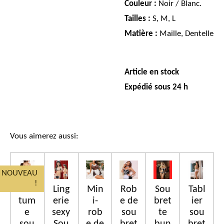
Couleur :
Noir / Blanc.
Tailles :
S, M, L
Matière :
Maille, Dentelle
Article en stock
Expédié sous 24 h
Vous aimerez aussi:
NOUVEAU
!
Cos
Ling
Min
Rob
Sou
Tabl
tum
erie
i-
e de
bret
ier
e
sexy
rob
sou
te
sou
sou
Sou
e de
bret
bun
bret