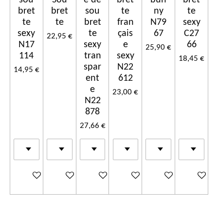
bret
bret
sou
te
ny
te
te
te
bret
fran
N79
sexy
sexy
te
çais
67
C27
22,95 €
N17
sexy
e
66
25,90 €
114
tran
sexy
18,45 €
spar
N22
14,95 €
ent
612
e
23,00 €
N22
878
27,66 €
Ajouter au panier
Ajouter au panier
Ajouter au panier
Ajouter au panier
Ajouter au panier
Ajouter a