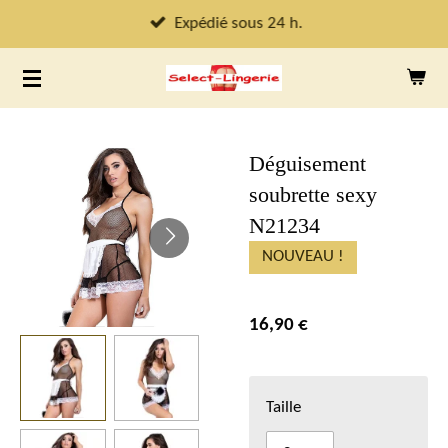
Passer
Expédié sous 24 h.
au
contenu
principal
Déguisement
soubrette sexy
N21234
NOUVEAU !
16,90 €
Taille