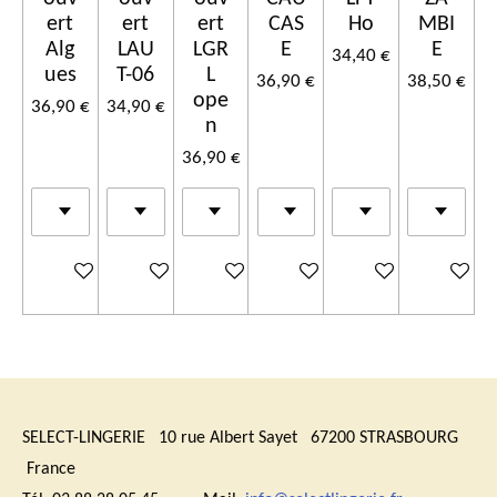
ert
ert
ert
CAS
Ho
MBI
Alg
LAU
LGR
E
E
34,40 €
ues
T-06
L
36,90 €
38,50 €
ope
36,90 €
34,90 €
n
36,90 €
Ajouter au panier
Ajouter au panier
Ajouter au panier
Ajouter au panier
Ajouter au panier
Ajouter a
SELECT-LINGERIE 10 rue Albert Sayet 67200 STRASBOURG
France