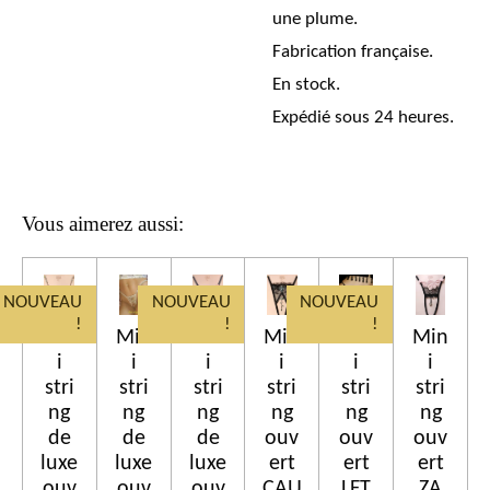
une plume.
Fabrication française.
En stock.
Expédié sous 24 heures.
Vous aimerez aussi:
NOUVEAU
NOUVEAU
NOUVEAU
!
!
!
Min
Min
Min
Min
Min
Min
i
i
i
i
i
i
stri
stri
stri
stri
stri
stri
ng
ng
ng
ng
ng
ng
de
de
de
ouv
ouv
ouv
luxe
luxe
luxe
ert
ert
ert
ouv
ouv
ouv
CAU
LFT
ZA