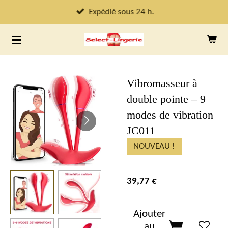
Passer
Expédié sous 24 h.
au
contenu
principal
Vibromasseur à
double pointe – 9
modes de vibration
JC011
NOUVEAU !
39,77 €
Ajouter
au