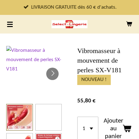
Passer
LIVRAISON GRATUITE dès 60 € d'achats.
au
contenu
principal
Vibromasseur à
mouvement de
perles SX-V181
NOUVEAU !
55,80 €
Ajouter
au
panier