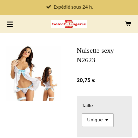
Passer
Expédié sous 24 h.
au
contenu
principal
Nuisette sexy
N2623
20,75 €
Taille