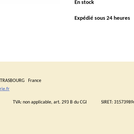
En stock
Expédié sous 24 heures
0 STRASBOURG France
ie.fr
bourg TVA:
non applicable, art. 293 B du CGI
SIRET: 315739896