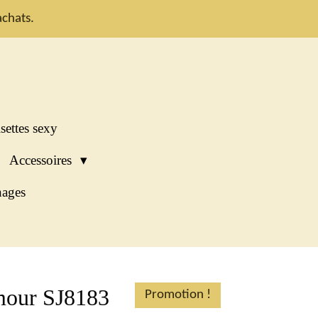
chats.
settes sexy
Accessoires
ages
mour SJ8183
Promotion !