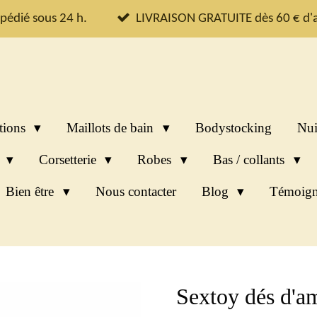
pédié sous 24 h.
LIVRAISON GRATUITE dès 60 € d'a
tions
Maillots de bain
Bodystocking
Nui
s
Corsetterie
Robes
Bas / collants
Bien être
Nous contacter
Blog
Témoign
Sextoy dés d'a