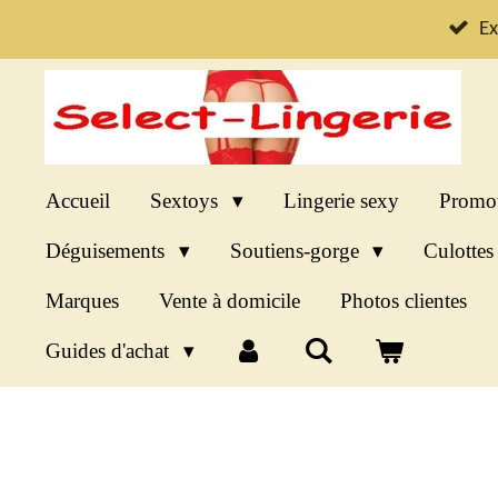
Passer
Ex
au
contenu
principal
Accueil
Sextoys
Lingerie sexy
Promo
Déguisements
Soutiens-gorge
Culotte
Marques
Vente à domicile
Photos clientes
Guides d'achat