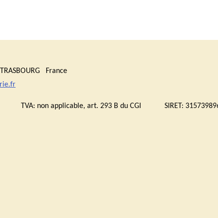
0 STRASBOURG France
ie.fr
bourg TVA:
non applicable, art. 293 B du CGI
SIRET: 315739896