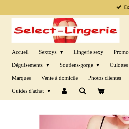
Passer
Ex
au
contenu
principal
Accueil
Sextoys
Lingerie sexy
Promo
Déguisements
Soutiens-gorge
Culotte
Marques
Vente à domicile
Photos clientes
Guides d'achat