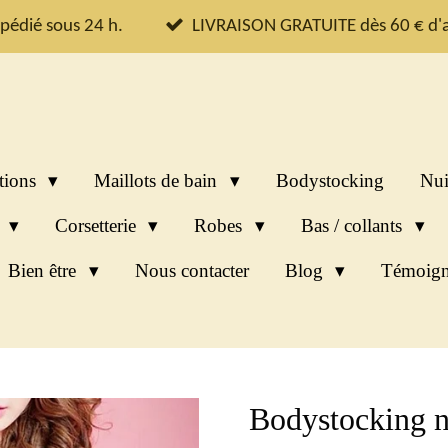
pédié sous 24 h.
LIVRAISON GRATUITE dès 60 € d'a
tions
Maillots de bain
Bodystocking
Nui
s
Corsetterie
Robes
Bas / collants
Bien être
Nous contacter
Blog
Témoign
Bodystocking n