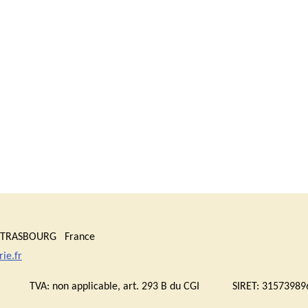
0 STRASBOURG France
ie.fr
bourg TVA:
non applicable, art. 293 B du CGI
SIRET: 315739896