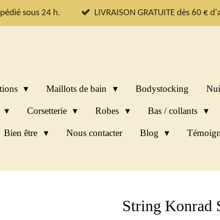
pédié sous 24 h.
LIVRAISON GRATUITE dès 60 € d'a
tions
Maillots de bain
Bodystocking
Nui
s
Corsetterie
Robes
Bas / collants
Bien être
Nous contacter
Blog
Témoign
String Konrad