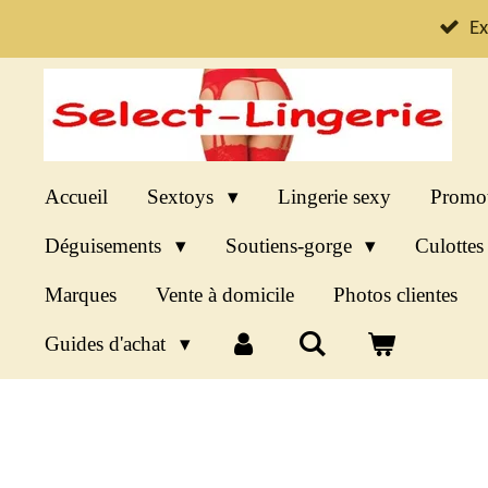
Passer
Ex
au
contenu
principal
Accueil
Sextoys
Lingerie sexy
Promo
Déguisements
Soutiens-gorge
Culotte
Marques
Vente à domicile
Photos clientes
Guides d'achat