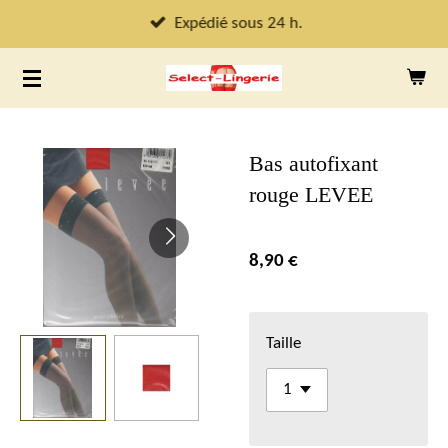
Passer
Expédié sous 24 h.
au
contenu
principal
Bas autofixant
rouge LEVEE
8,90 €
Taille