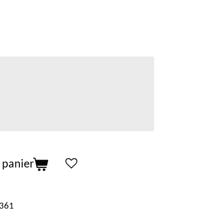
 panier
361