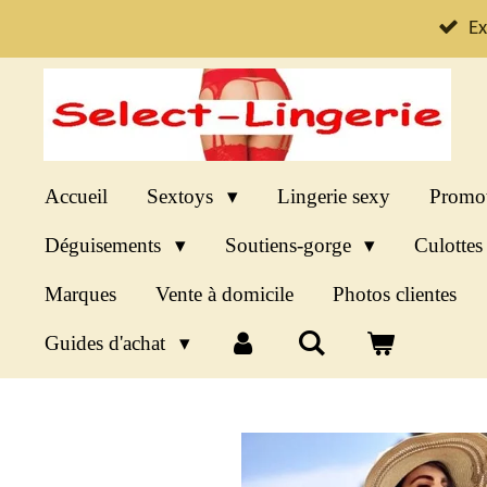
Passer
Ex
au
contenu
principal
Accueil
Sextoys
Lingerie sexy
Promo
Déguisements
Soutiens-gorge
Culotte
Marques
Vente à domicile
Photos clientes
Guides d'achat