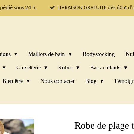
pédié sous 24 h.
LIVRAISON GRATUITE dès 60 € d'a
tions
Maillots de bain
Bodystocking
Nui
s
Corsetterie
Robes
Bas / collants
Bien être
Nous contacter
Blog
Témoign
Robe de plage 