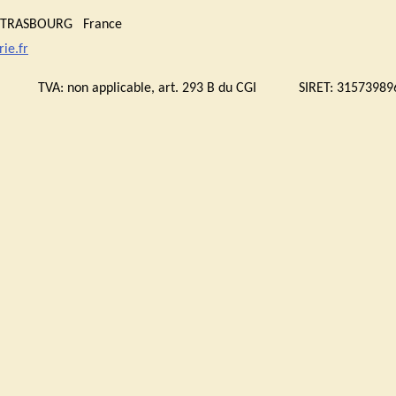
0 STRASBOURG France
ie.fr
bourg TVA:
non applicable, art. 293 B du CGI
SIRET: 315739896