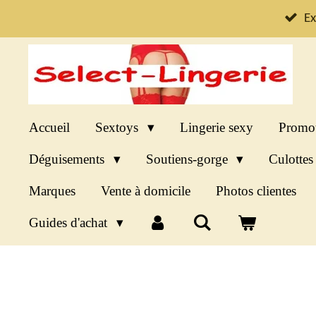
Passer
Ex
au
contenu
principal
Accueil
Sextoys
Lingerie sexy
Promo
Déguisements
Soutiens-gorge
Culotte
Marques
Vente à domicile
Photos clientes
Guides d'achat