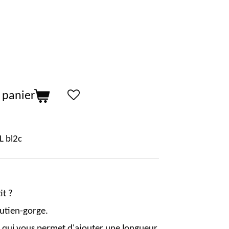
 panier
L bl2c
it ?
outien-gorge.
 qui vous permet d'ajouter une longueur