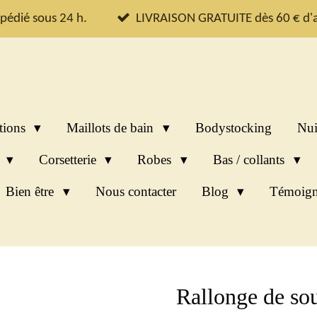
pédié sous 24 h.
LIVRAISON GRATUITE dès 60 € d'a
tions
Maillots de bain
Bodystocking
Nui
s
Corsetterie
Robes
Bas / collants
Bien être
Nous contacter
Blog
Témoign
Rallonge de sou