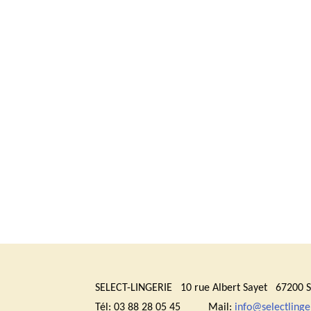
SELECT-LINGERIE 10 rue Albert Sayet 6720
Tél: 03 88 28 05 45 Mail:
info@selectlinger