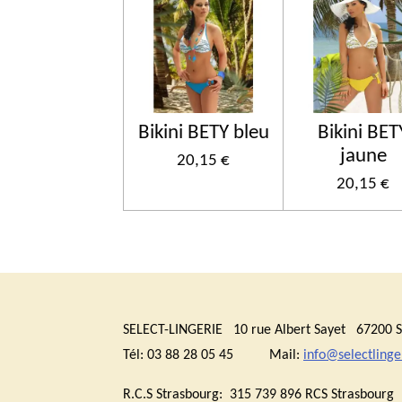
Bikini BETY bleu
Bikini BET
jaune
20,15 €
20,15 €
SELECT-LINGERIE 10 rue Albert Sayet 6720
Tél: 03 88 28 05 45 Mail:
info@selectlinger
R.C.S Strasbourg: 315 739 896 RCS Stras