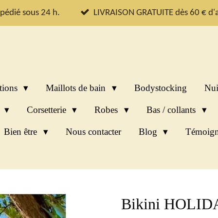
pédié sous 24 h.
LIVRAISON GRATUITE dès 60 € d'a
tions
Maillots de bain
Bodystocking
Nui
s
Corsetterie
Robes
Bas / collants
Bien être
Nous contacter
Blog
Témoign
Bikini HOLID