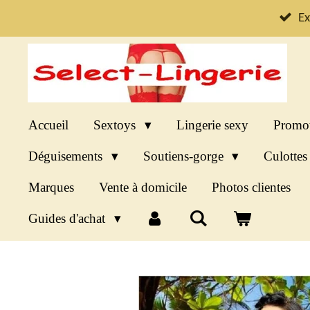
Passer
Ex
au
contenu
principal
Accueil
Sextoys
Lingerie sexy
Promo
Déguisements
Soutiens-gorge
Culotte
Marques
Vente à domicile
Photos clientes
Guides d'achat