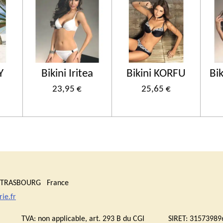
Y
Bikini Iritea
Bikini KORFU
Bi
23,95 €
25,65 €
0 STRASBOURG France
ie.fr
bourg TVA:
non applicable, art. 293 B du CGI
SIRET: 315739896