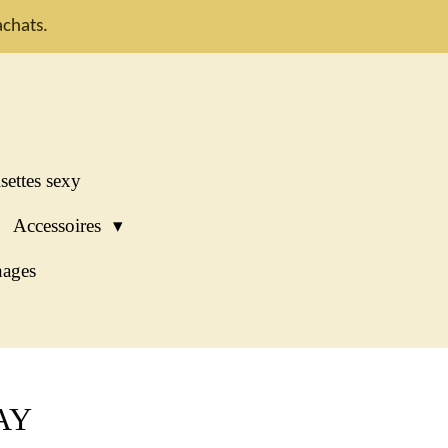
chats.
settes sexy
Accessoires
ages
AY