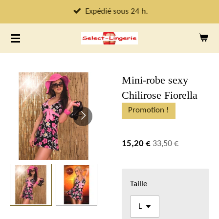
Passer
Expédié sous 24 h.
au
contenu
principal
Mini-robe sexy
Chilirose Fiorella
Promotion !
15,20 €
33,50 €
Taille