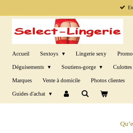
Passer
Ex
au
contenu
principal
Accueil
Sextoys
Lingerie sexy
Promo
Déguisements
Soutiens-gorge
Culotte
Marques
Vente à domicile
Photos clientes
Guides d'achat
Qu’e