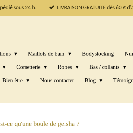
pédié sous 24 h.
LIVRAISON GRATUITE dès 60 € d'a
tions
Maillots de bain
Bodystocking
Nui
s
Corsetterie
Robes
Bas / collants
Bien être
Nous contacter
Blog
Témoign
st-ce qu'une boule de geisha ?