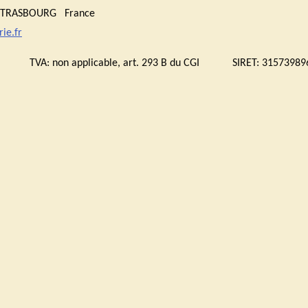
0 STRASBOURG France
ie.fr
bourg TVA:
non applicable, art. 293 B du CGI
SIRET: 315739896