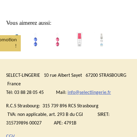
Vous aimerez aussi:
omotion
!
SELECT-LINGERIE 10 rue Albert Sayet 67200 STRASBOURG
France
Tél: 03 88 28 05 45 Mail:
info@selectlingerie.fr
R.C.S Strasbourg: 315 739 896 RCS Strasbourg
TVA:
non applicable, art. 293 B du CGI
SIRET:
315739896 00027 APE: 4791B
CGV