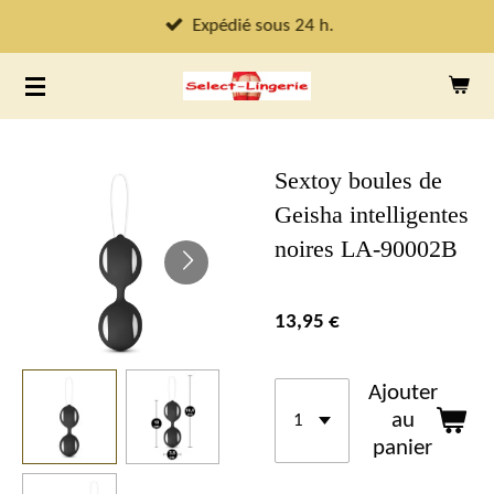
Passer
Expédié sous 24 h.
au
contenu
principal
Sextoy boules de
Geisha intelligentes
noires LA-90002B
13,95 €
Ajouter
au
panier