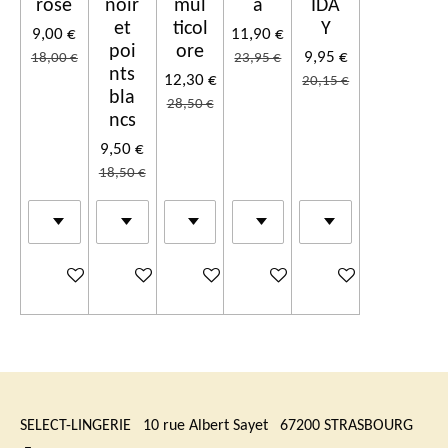
rose
noir
mul
a
IDA
et
ticol
Y
9,00 €
11,90 €
poi
ore
9,95 €
18,00 €
23,95 €
nts
12,30 €
20,15 €
bla
28,50 €
ncs
9,50 €
18,50 €
Ajouter au panier
Ajouter au panier
Ajouter au panier
Ajouter au panier
Ajouter au panier
SELECT-LINGERIE 10 rue Albert Sayet 67200 STRASBOURG