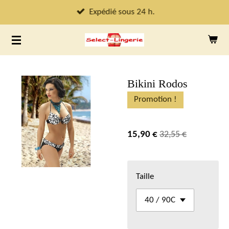
Passer
Expédié sous 24 h.
au
contenu
principal
Bikini Rodos
Promotion !
15,90 €
32,55 €
Taille