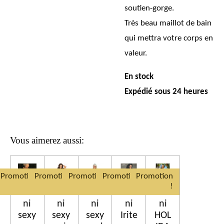
soutien-gorge.
Très beau maillot de bain
qui mettra votre corps en
valeur.
En stock
Expédié sous 24 heures
Vous aimerez aussi:
Promotion
Promotion
Promotion
Promotion
Promotion
!
!
!
!
!
Biki
Biki
Biki
Biki
Biki
ni
ni
ni
ni
ni
sexy
sexy
sexy
Irite
HOL